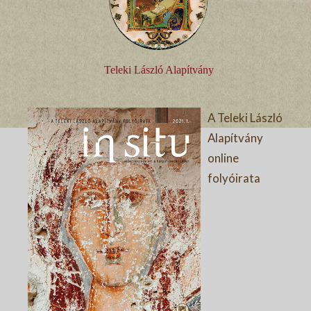
Teleki László Alapítvány
A Teleki László
Alapítvány
online
folyóirata