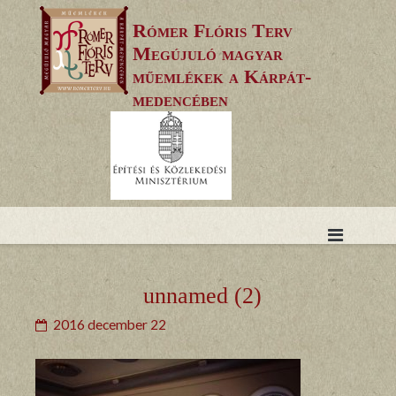
Skip
Rómer Flóris Terv
to
Megújuló magyar
content
műemlékek a Kárpát-
medencében
unnamed (2)
2016 december 22