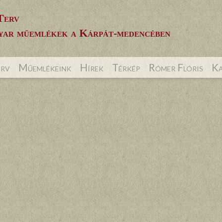
Terv
ar műemlékek a Kárpát-medencében
erv
Műemlékeink
Hírek
Térkép
Rómer Flóris
Ka