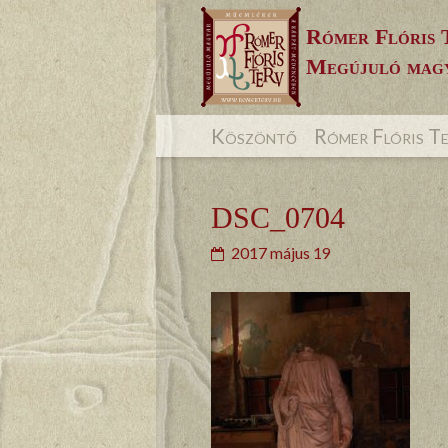
Skip
Rómer Flóris 
to
Megújuló magy
content
Köszöntő
Rómer Flóris T
DSC_0704
2017 május 19