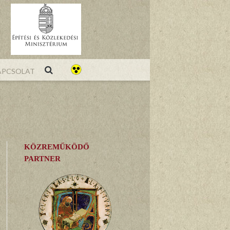
pcsolat
KÖZREMŰKÖDŐ
PARTNER