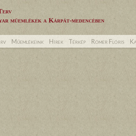
Terv
ar műemlékek a Kárpát-medencében
erv
Műemlékeink
Hírek
Térkép
Rómer Flóris
Ka