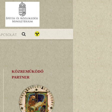
pcsolat
KÖZREMŰKÖDŐ
PARTNER