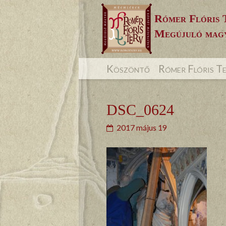
Skip
Rómer Flóris 
to
Megújuló magy
content
Köszöntő
Rómer Flóris T
DSC_0624
2017 május 19