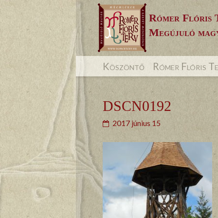
Skip
Rómer Flóris 
to
Megújuló magy
content
Köszöntő
Rómer Flóris T
DSCN0192
2017 június 15