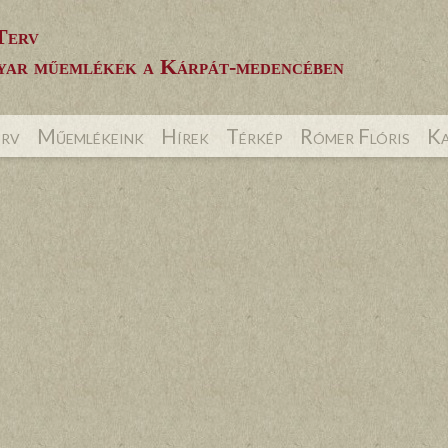
Terv
ar műemlékek a Kárpát-medencében
erv
Műemlékeink
Hírek
Térkép
Rómer Flóris
Ka