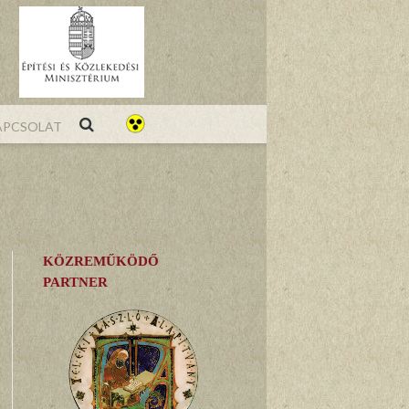
pcsolat
KÖZREMŰKÖDŐ
PARTNER