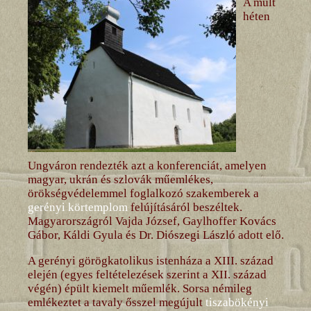
A múlt
héten
Ungváron rendezték azt a konferenciát, amelyen
magyar, ukrán és szlovák műemlékes,
örökségvédelemmel foglalkozó szakemberek a
gerényi körtemplom
felújításáról beszéltek.
Magyarországról Vajda József, Gaylhoffer Kovács
Gábor, Káldi Gyula és Dr. Diószegi László adott elő.
A gerényi görögkatolikus istenháza a XIII. század
elején (egyes feltételezések szerint a XII. század
végén) épült kiemelt műemlék. Sorsa némileg
emlékeztet a tavaly ősszel megújult
tiszabökényi