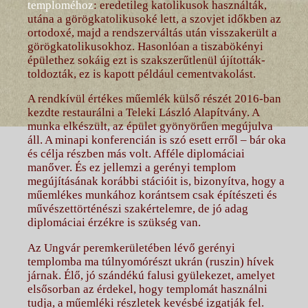
temploméhoz
: eredetileg katolikusok használták,
utána a görögkatolikusoké lett, a szovjet időkben az
ortodoxé, majd a rendszerváltás után visszakerült a
görögkatolikusokhoz. Hasonlóan a tiszabökényi
épülethez sokáig ezt is szakszerűtlenül újították-
toldozták, ez is kapott például cementvakolást.
A rendkívül értékes műemlék külső részét 2016-ban
kezdte restaurálni a Teleki László Alapítvány. A
munka elkészült, az épület gyönyörűen megújulva
áll. A minapi konferencián is szó esett erről – bár oka
és célja részben más volt. Afféle diplomáciai
manőver. És ez jellemzi a gerényi templom
megújításának korábbi stációit is, bizonyítva, hogy a
műemlékes munkához korántsem csak építészeti és
művészettörténészi szakértelemre, de jó adag
diplomáciai érzékre is szükség van.
Az Ungvár peremkerületében lévő gerényi
templomba ma túlnyomórészt ukrán (ruszin) hívek
járnak. Élő, jó szándékú falusi gyülekezet, amelyet
elsősorban az érdekel, hogy templomát használni
tudja, a műemléki részletek kevésbé izgatják fel.