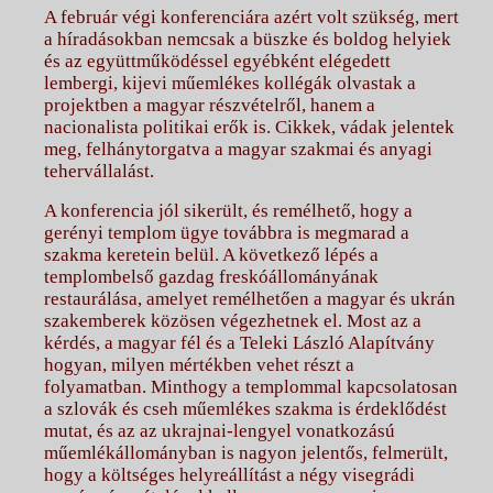
A február végi konferenciára azért volt szükség, mert
a híradásokban nemcsak a büszke és boldog helyiek
és az együttműködéssel egyébként elégedett
lembergi, kijevi műemlékes kollégák olvastak a
projektben a magyar részvételről, hanem a
nacionalista politikai erők is. Cikkek, vádak jelentek
meg, felhánytorgatva a magyar szakmai és anyagi
tehervállalást.
A konferencia jól sikerült, és remélhető, hogy a
gerényi templom ügye továbbra is megmarad a
szakma keretein belül. A következő lépés a
templombelső gazdag freskóállományának
restaurálása, amelyet remélhetően a magyar és ukrán
szakemberek közösen végezhetnek el. Most az a
kérdés, a magyar fél és a Teleki László Alapítvány
hogyan, milyen mértékben vehet részt a
folyamatban. Minthogy a templommal kapcsolatosan
a szlovák és cseh műemlékes szakma is érdeklődést
mutat, és az az ukrajnai-lengyel vonatkozású
műemlékállományban is nagyon jelentős, felmerült,
hogy a költséges helyreállítást a négy visegrádi