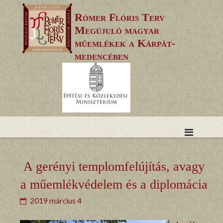
Skip
Rómer Flóris Terv
to
Megújuló magyar
content
műemlékek a Kárpát-
medencében
A gerényi templomfelújítás, avagy
a műemlékvédelem és a diplomácia
2019 március 4