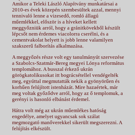
Amikor a Teleki László Alapítvány munkatársai a
2010-es évek közepén szembesültek azzal, mennyi
tennivaló lenne a vizesedő, romló állagú
műemlékkel, először is a híveket kellett
meggyőzniük arról, hogy a gránitkövekből készült
lépcsőt nem érdemes viacolorra cserélni, és a
cementvakolat helyett is jobb lenne valamilyen
szakszerű falborítás alkalmazása.
A meggyőzés része volt egy tanulmányút szervezése
a Szabolcs-Szatmár-Bereg megyei Lónya református
templomához. A busszal érkező ukrán
görögkatolikusokat itt bográcsétellel vendégelték
meg, egyúttal megmutatták nekik a gyönyörűen és
korhűen felújított istenházát. Mire hazaértek, már
meg voltak győződve arról, hogy az ő templomuk, a
gerényi is hasonló elbánást érdemel.
Hátra volt még az ukrán műemlékes hatóság
engedélye, amelyet ugyancsak sok szálat
megmozgató manőverekkel sikerült megszerezni. A
felújítás elkészült.