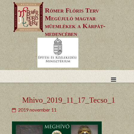
Skip
Rómer Flóris Terv
to
Megújuló magyar
content
műemlékek a Kárpát-
medencében
Mhivo_2019_11_17_Tecso_1
2019 november 11