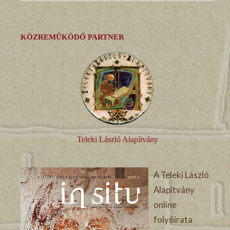
KÖZREMŰKÖDŐ PARTNER
Teleki László Alapítvány
A Teleki László
Alapítvány
online
folyóirata