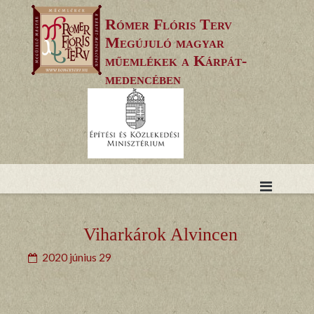
Skip
Rómer Flóris Terv
to
Megújuló magyar
content
műemlékek a Kárpát-
medencében
Viharkárok Alvincen
2020 június 29