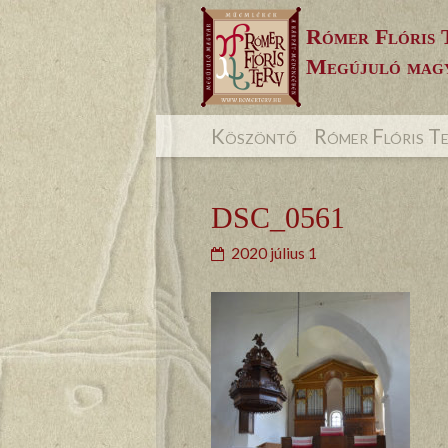
Skip
Rómer Flóris 
to
Megújuló magy
content
Köszöntő
Rómer Flóris T
DSC_0561
2020 július 1