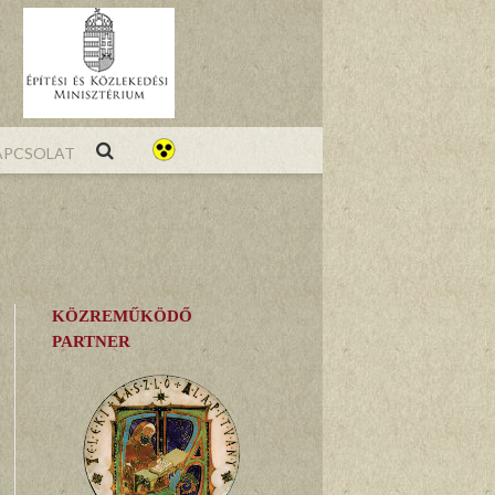
pcsolat
KÖZREMŰKÖDŐ
PARTNER