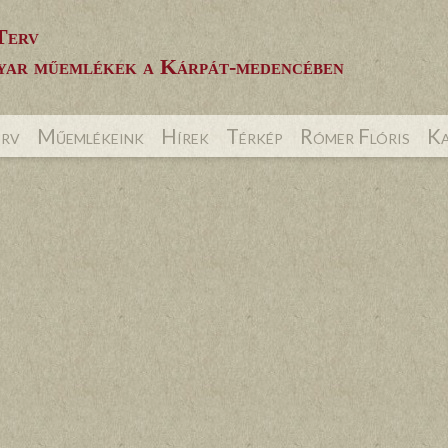
Terv
ar műemlékek a Kárpát-medencében
erv
Műemlékeink
Hírek
Térkép
Rómer Flóris
Ka