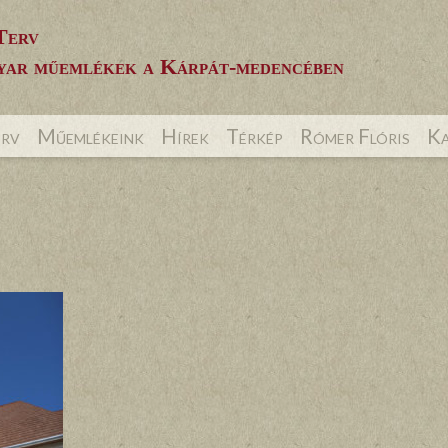
Terv
ar műemlékek a Kárpát-medencében
erv
Műemlékeink
Hírek
Térkép
Rómer Flóris
Ka