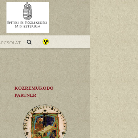
pcsolat
KÖZREMŰKÖDŐ
PARTNER