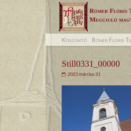
Skip
Rómer Flóris 
to
Megújuló magy
content
Köszöntő
Rómer Flóris T
Still0331_00000
2022 március 31