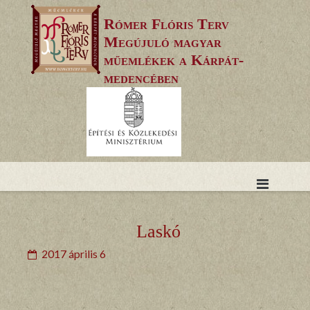
Skip
Rómer Flóris Terv
to
Megújuló magyar
content
műemlékek a Kárpát-
medencében
Laskó
2017 április 6