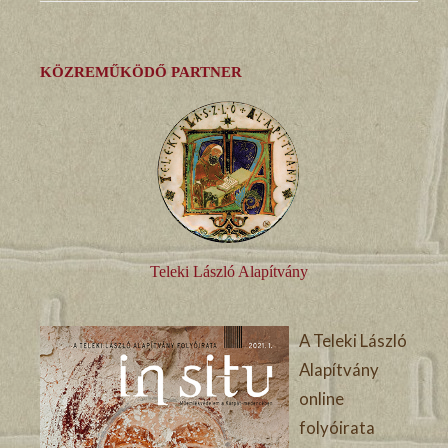
KÖZREMŰKÖDŐ PARTNER
Teleki László Alapítvány
A Teleki László
Alapítvány
online
folyóirata