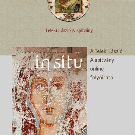
Teleki László Alapítvány
A Teleki László
Alapítvány
online
folyóirata