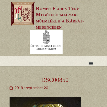
Skip
Rómer Flóris Terv
to
Megújuló magyar
content
műemlékek a Kárpát-
medencében
DSC00850
2018 szeptember 20