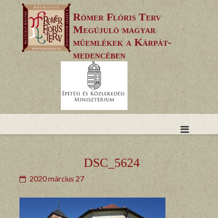
Skip
Rómer Flóris Terv
to
Megújuló magyar
content
műemlékek a Kárpát-
medencében
DSC_5624
2020 március 27