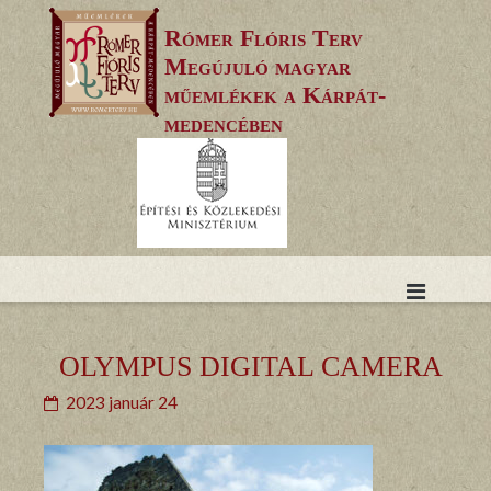
Skip
Rómer Flóris Terv
to
Megújuló magyar
content
műemlékek a Kárpát-
medencében
OLYMPUS DIGITAL CAMERA
2023 január 24