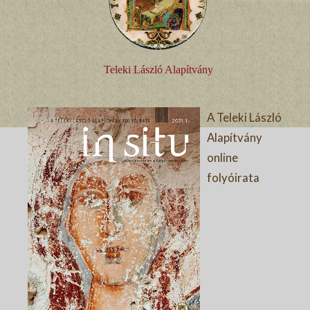
Teleki László Alapítvány
A Teleki László
Alapítvány
online
folyóirata