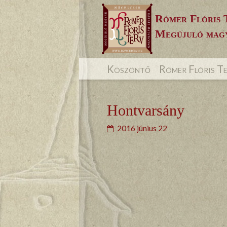
Skip
Rómer Flóris 
to
Megújuló magy
content
Köszöntő
Rómer Flóris T
Hontvarsány
2016 június 22