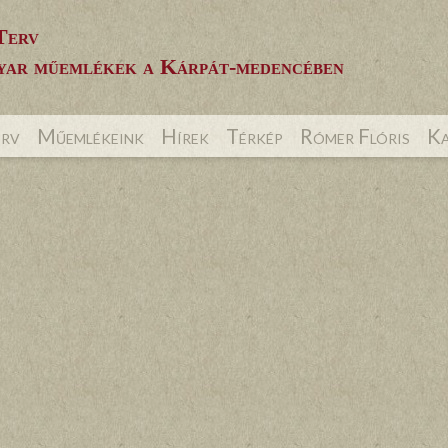
Terv
ar műemlékek a Kárpát-medencében
erv
Műemlékeink
Hírek
Térkép
Rómer Flóris
Ka