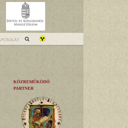
pcsolat
KÖZREMŰKÖDŐ
PARTNER