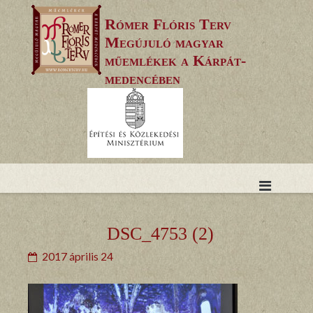
Skip
Rómer Flóris Terv
to
Megújuló magyar
content
műemlékek a Kárpát-
medencében
DSC_4753 (2)
2017 április 24