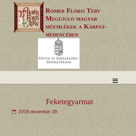
Skip
Rómer Flóris Terv
to
Megújuló magyar
content
műemlékek a Kárpát-
medencében
Feketegyarmat
2018 december 28