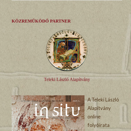
KÖZREMŰKÖDŐ PARTNER
Teleki László Alapítvány
A Teleki László
Alapítvány
online
folyóirata