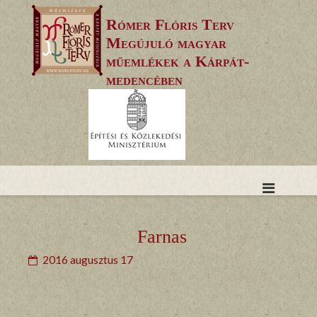
Skip
Rómer Flóris Terv
to
Megújuló magyar
content
műemlékek a Kárpát-
medencében
Farnas
2016 augusztus 17