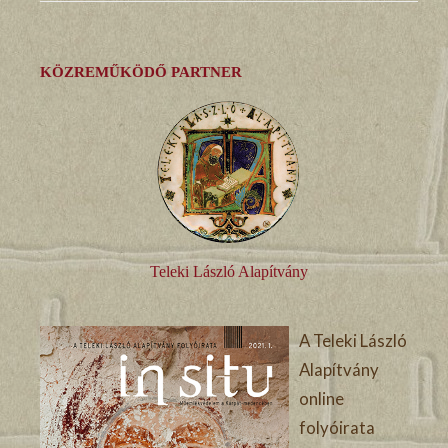
KÖZREMŰKÖDŐ PARTNER
Teleki László Alapítvány
A Teleki László
Alapítvány
online
folyóirata