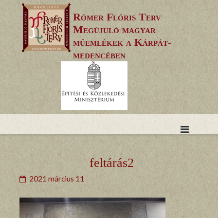
Skip
Rómer Flóris Terv
to
Megújuló magyar
content
műemlékek a Kárpát-
medencében
feltárás2
2021 március 11