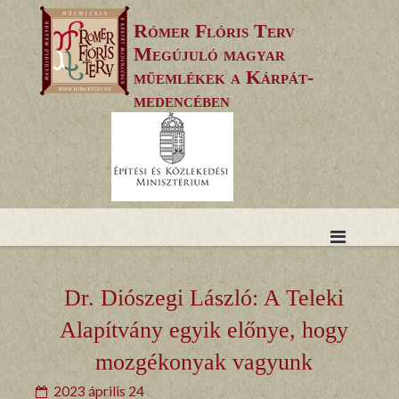
Skip
Rómer Flóris Terv
to
Megújuló magyar
content
műemlékek a Kárpát-
medencében
Dr. Diószegi László: A Teleki
Alapítvány egyik előnye, hogy
mozgékonyak vagyunk
2023 április 24