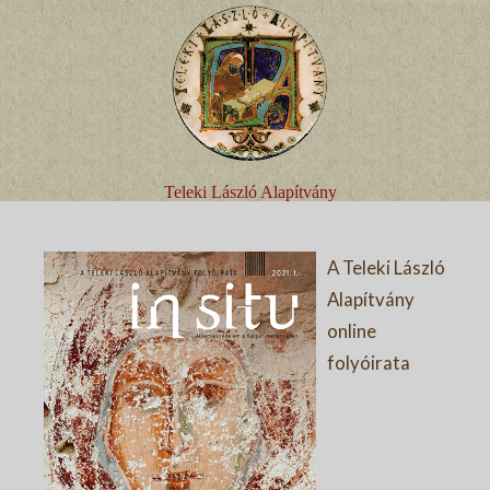
Teleki László Alapítvány
A Teleki László
Alapítvány
online
folyóirata