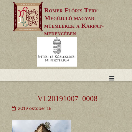
Skip
Rómer Flóris Terv
to
Megújuló magyar
content
műemlékek a Kárpát-
medencében
VL20191007_0008
2019 október 18