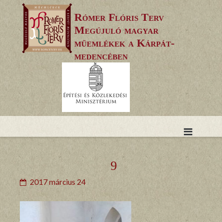
Skip
Rómer Flóris Terv
to
Megújuló magyar
content
műemlékek a Kárpát-
medencében
9
2017 március 24