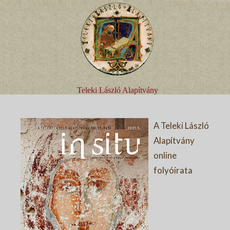
Teleki László Alapítvány
A Teleki László
Alapítvány
online
folyóirata