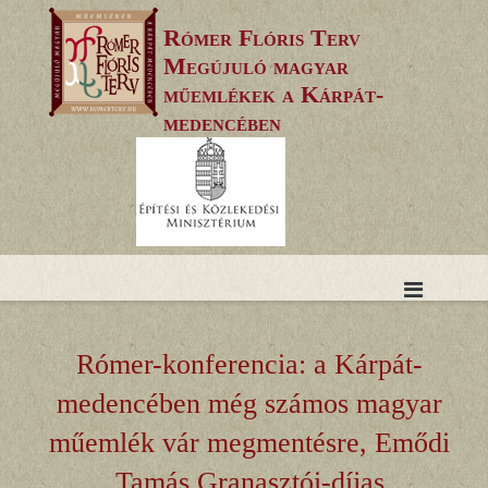
Skip
Rómer Flóris Terv
to
Megújuló magyar
content
műemlékek a Kárpát-
medencében
Rómer-konferencia: a Kárpát-
medencében még számos magyar
műemlék vár megmentésre, Emődi
Tamás Granasztói-díjas