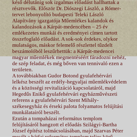
késő délutánig sok izgalmas előadást hallhattak a
résztvevők. Először Dr. Diószegi László, a Rómer-
tervet lebonyolító budapesti Teleki László
Alapítvány igazgatója Műemlékes kalandok és
kalandozások a Kárpát-medencében – 25 év
emlékezetes munkái és eredményei címen tartott
összefoglaló előadást. A sok-sok érdekes, olykor
mulatságos, máskor felemelő részlettel tűzdelt
beszámolóból leszűrhettük: a Kárpát-medencei
magyar műemlékek megmentéséért fáradozni nehéz,
de szép feladat, és még bőven van tennivaló ezen a
területen.
A továbbiakban Gudor Botond gyulafehérvári
lelkész beszélt az erdély-hegyaljai műemlékvédelem
és a közösségi revitalizáció kapcsolatáról, majd
Hegedűs Enikő gyulafehérvári egyházművészeti
referens a gyulafehérvári Szent Mihály-
székesegyház és érseki palota folyamatos felújítási
munkálatairól beszélt.
Ezután a tompaházai református templom
felújításáról hangzott el előadás Szilágyi-Bartha
József építész tolmácsolásában, majd Szarvas Péter
mesélt a bátfai református templom teljes körű