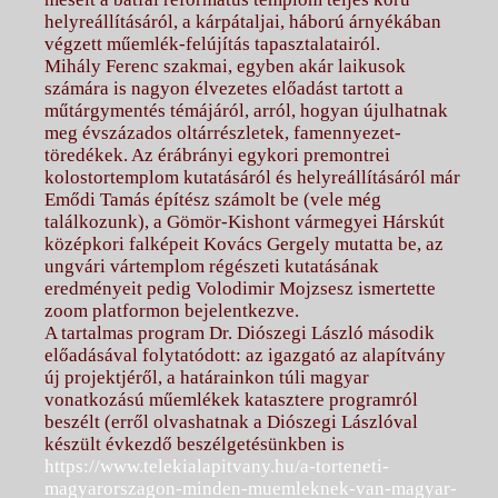
helyreállításáról, a kárpátaljai, háború árnyékában
végzett műemlék-felújítás tapasztalatairól.
Mihály Ferenc szakmai, egyben akár laikusok
számára is nagyon élvezetes előadást tartott a
műtárgymentés témájáról, arról, hogyan újulhatnak
meg évszázados oltárrészletek, famennyezet-
töredékek. Az érábrányi egykori premontrei
kolostortemplom kutatásáról és helyreállításáról már
Emődi Tamás építész számolt be (vele még
találkozunk), a Gömör-Kishont vármegyei Hárskút
középkori falképeit Kovács Gergely mutatta be, az
ungvári vártemplom régészeti kutatásának
eredményeit pedig Volodimir Mojzsesz ismertette
zoom platformon bejelentkezve.
A tartalmas program Dr. Diószegi László második
előadásával folytatódott: az igazgató az alapítvány
új projektjéről, a határainkon túli magyar
vonatkozású műemlékek katasztere programról
beszélt (erről olvashatnak a Diószegi Lászlóval
készült évkezdő beszélgetésünkben is
https://www.telekialapitvany.hu/a-torteneti-
magyarorszagon-minden-muemleknek-van-magyar-