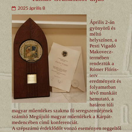
2025 április 8
Április 2-án
gyönyörű és
méltó
helyszínen, a
Pesti Vigadó
Makovecz-
termében
rendeztük a
Rómer Flóris-
terv
eredményeit és
folyamatban
lévő munkáit
bemutató, a
határon túli
magyar műemlékes szakma fő seregszemléjének
számító Megújuló magyar műemlékek a Kárpát-
medencében című konferenciát.
A szépszámú érdeklődőt vonzó eseményen reggeltől