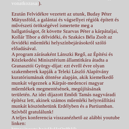
vonatkozasa/
).
Ezután Felvidékre vezetett az utunk, Buday Péter
Mátyusföld, a galántai és vágsellyei régiók épített és
művészeti örökségével ismertette meg a
hallgatóságot, őt követte Szarvas Péter a kárpátaljai,
Kollár Tibor a délvidéki, és Szakács Béla Zsolt az
őrvidéki műemléki helyszínbejárásokról szóló
előadásával.
A program zárásaként Lánszki Regő, az Építési és
Közlekedési Minisztérium államtitkára átadta a
Granasztói György-díjat: ezt évről évre olyan
szakemberek kapják a Teleki László Alapítvány
kuratóriumának döntése alapján, akik kiemelkedő
munkát végeznek a Kárpát-medencei magyar
műemlékek megmentésének, megújításának
területén. Az idei díjazott Emődi Tamás nagyváradi
építész lett, akinek számos műemléki helyreállítási
munkát köszönhetünk Erdélyben és a Partiumban.
Szívből gratulálunk!
A teljes konferencia visszanézhető az alábbi youtube
linken: