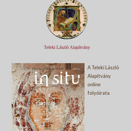
Teleki László Alapítvány
A Teleki László
Alapítvány
online
folyóirata