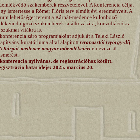
emlékvédő szakemberek részvételével. A konferencia célja,
gy ismertesse a Rómer Flóris terv elmúlt évi eredményeit. A
rum lehetőséget teremt a Kárpát-medence különböző
dékein dolgozó szakemberek találkozására, konzultációkra
 szakmai vitákra is.
konferencia záró programjaként adjuk át a Teleki László
apítvány kuratóriuma által alapított
Granasztói György-díj
 A Kárpát-medence magyar műemlékeiért
elnevezésű
ismerést.
konferencia nyilvános, de regisztrációhoz kötött.
gisztráció határideje: 2025. március 20.