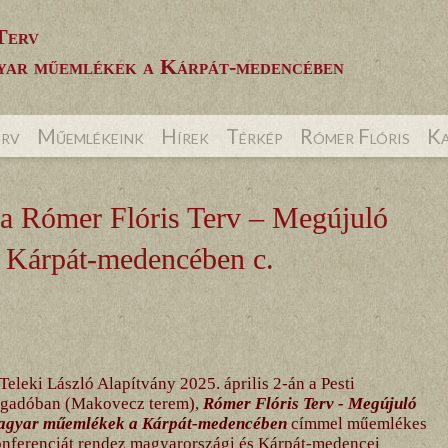
Terv
ar műemlékek a Kárpát-medencében
erv
Műemlékeink
Hírek
Térkép
Rómer Flóris
Ka
k a Rómer Flóris Terv – Megújuló
Kárpát-medencében c.
Teleki László Alapítvány 2025. április 2-án a Pesti
igadóban (Makovecz terem),
Rómer Flóris Terv ‑ Megújuló
agyar műemlékek a Kárpát-medencében
címmel műemlékes
nferenciát rendez magyarországi és Kárpát-medencei