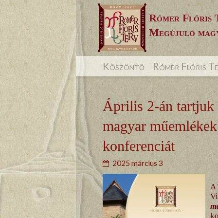
Skip
Rómer Flóris 
to
Megújuló magy
content
Köszöntő
Rómer Flóris T
Április 2-án tartju
magyar műemlékek 
konferenciát
2025 március 3
A 
V
m
ko