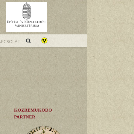
pcsolat
KÖZREMŰKÖDŐ
PARTNER