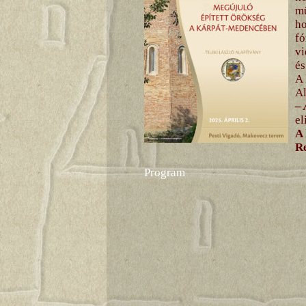
mű
ho
fó
vi
és
A 
Al
–
el
A 
Re
Program