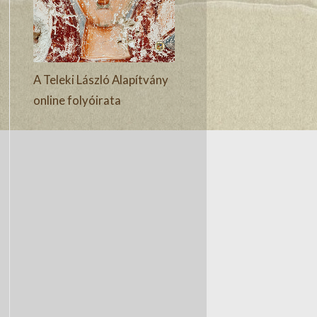
A Teleki László Alapítvány
online folyóirata