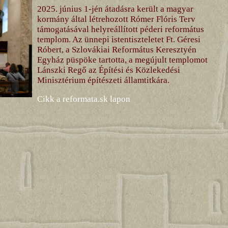
2025. június 1-jén átadásra került a magyar
kormány által létrehozott Rómer Flóris Terv
támogatásával helyreállított péderi református
templom. Az ünnepi istentiszteletet Ft. Géresi
Róbert, a Szlovákiai Református Keresztyén
Egyház püspöke tartotta, a megújult templomot
Lánszki Regő az Építési és Közlekedési
Minisztérium építészeti államtitkára.
Cikk a reformata.sk lapon