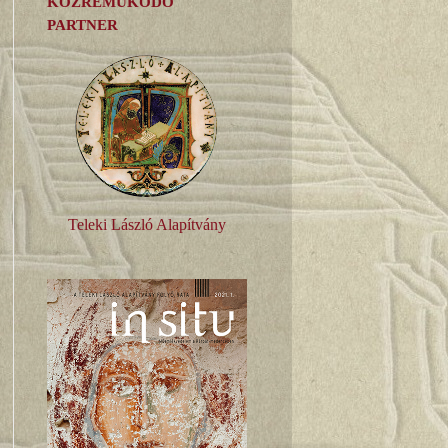
KÖZREMŰKÖDŐ
PARTNER
Teleki László Alapítvány