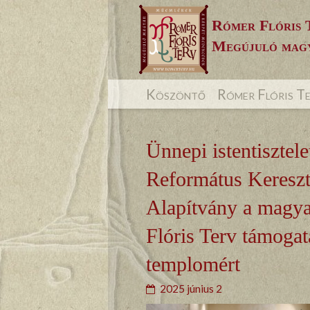
Skip
Rómer Flóris 
to
Megújuló magy
content
Köszöntő
Rómer Flóris T
Ünnepi istentisztele
Református Kereszt
Alapítvány a magya
Flóris Terv támogat
templomért
2025 június 2