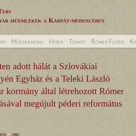
Terv
ar műemlékek a Kárpát-medencében
erv
Műemlékeink
Hírek
Térkép
Rómer Flóris
Ka
ten adott hálát a Szlovákiai
yén Egyház és a Teleki László
r kormány által létrehozott Rómer
ásával megújult péderi református