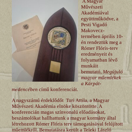
A Magyar
Művészeti
Akadémiával
együttműködve, a
Pesti Vigadó
Makovecz-
termében április 10-
én rendeztük meg a
Rómer Flóris-terv
eredményeit és
folyamatban lévő
munkáit
bemutató,
Megújuló
magyar műemlékek
a Kárpát-
medencében
című konferenciát.
A nagyszámú érdeklődőt Turi Attila, a Magyar
Művészeti Akadémia elnöke köszöntötte. A
konferencián magas színvonalú előadásokat,
beszámolókat hallhattunk a magyar kormány által
létrehozott Rómer Flóris terv támogatásával felújított
műemlékről. Bemutatásra került a Teleki László