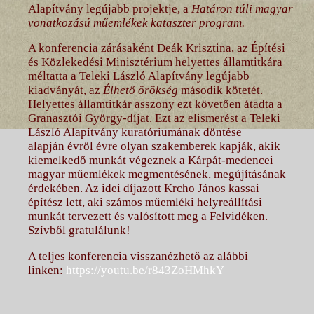
Alapítvány legújabb projektje, a
Határon túli magyar
vonatkozású műemlékek kataszter program.
A konferencia zárásaként Deák Krisztina, az Építési
és Közlekedési Minisztérium helyettes államtitkára
méltatta a Teleki László Alapítvány legújabb
kiadványát, az
Élhető örökség
második kötetét.
Helyettes államtitkár asszony ezt követően átadta a
Granasztói György-díjat. Ezt az elismerést a Teleki
László Alapítvány kuratóriumának döntése
alapján évről évre olyan szakemberek kapják, akik
kiemelkedő munkát végeznek a Kárpát-medencei
magyar műemlékek megmentésének, megújításának
érdekében. Az idei díjazott Krcho János kassai
építész lett, aki számos műemléki helyreállítási
munkát tervezett és valósított meg a Felvidéken.
Szívből gratulálunk!
A teljes konferencia visszanézhető az alábbi
linken:
https://youtu.be/r843ZoHMhkY