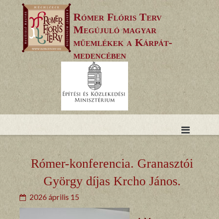
Skip
Rómer Flóris Terv
to
Megújuló magyar
content
műemlékek a Kárpát-
medencében
Rómer-konferencia. Granasztói
György díjas Krcho János.
2026 április 15