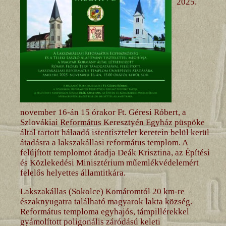
2025.
november 16-án 15 órakor Ft. Géresi Róbert, a
Szlovákiai Református Keresztyén Egyház püspöke
által tartott hálaadó istentisztelet keretein belül kerül
átadásra a lakszakállasi református templom. A
felújított templomot átadja Deák Krisztina, az Építési
és Közlekedési Minisztérium műemlékvédelemért
felelős helyettes államtitkára.
Lakszakállas (Sokolce) Komáromtól 20 km-re
északnyugatra található magyarok lakta község.
Református temploma egyhajós, támpillérekkel
gyámolított poligonális záródású keleti