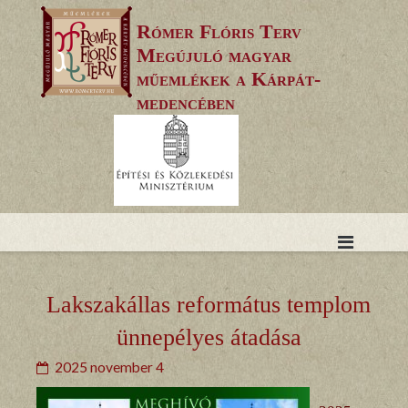
Skip
Rómer Flóris Terv
to
Megújuló magyar
content
műemlékek a Kárpát-
medencében
Lakszakállas református templom
ünnepélyes átadása
2025 november 4