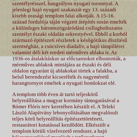
szentélyrésszel, hangsúlyos nyugati toronnyal. A
jelenlegi hajó nyugati szakaszát egy 13. századi
kisebb urasági templom falai alkotják. A 15-16.
század fordulója táján végzett átépítés során emelték
a különleges háromszögzáródású csillagboltozatos
szentélyt északi oldalán sekrestyével. Ebből a korból
származó építészeti részletek a későgótikus díszítésű
szentségház, a csúcsíves diadalív, a hajó támpillérei
valamint déli két eredeti mérműves ablaka is. Az
1936-os átalakításkor az előcsarnokot elbontották, a
mérműves ablakok mintájára az északi és déli
oldalon egyaránt új ablakokat törtek a falakba, a
belső berendezést kicserélték és nagyméretű
harangtornyot emeltek a nyugati homlokzat elé.
A templom több éven át tartó teljeskörű
helyreállítása a magyar kormány támogatásával a
Rómer Flóris terv keretében készült el. A Teleki
László Alapítvány lebonyolításában megvalósult
teljes körű helyreállítás építészettörténeti,
restaurátori kutatással kezdődött. Elkészült a
templom körüli vízelvezető rendszer, a hajó