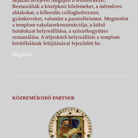
héjazatcseréjével megújult a tetőszerkezet.
Restaurálták a középkori kőelemeket, a mérműves
ablakokat, a kőbordás csillagboltozatot,
gyámköveket, valamint a pasztofóriumot. Megtörtént
a templom vakolatrekonstrukciója, a külső
homlokzat helyreállítása, a szószékegyüttes
restaurálása. A teljeskörű helyreállítás a templom
körítőfalának felújításával fejeződött be.
Meghívó
KÖZREMŰKÖDŐ PARTNER