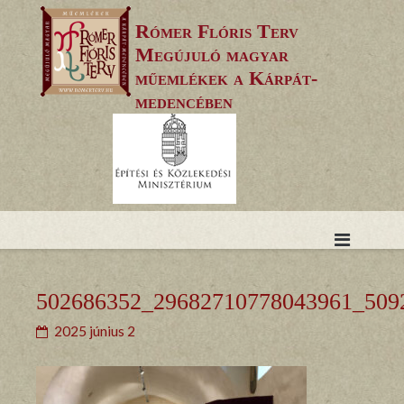
Skip
Rómer Flóris Terv
to
Megújuló magyar
content
műemlékek a Kárpát-
medencében
502686352_29682710778043961_509
2025 június 2